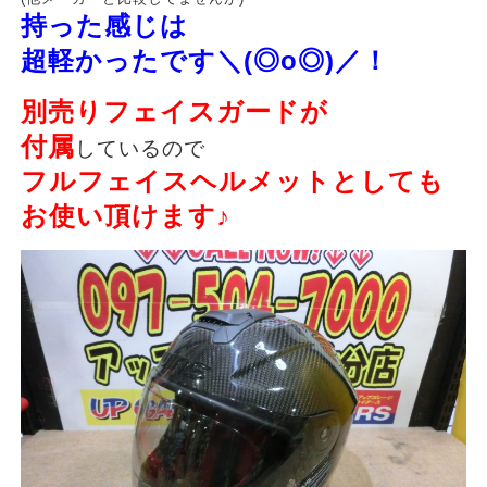
持った感じは
超軽かったです＼(◎o◎)／！
別売りフェイスガードが
付属
しているので
フルフェイスヘルメットとしても
お使い頂けます♪