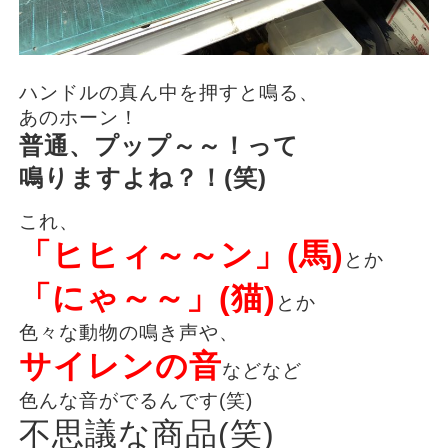
ハンドルの真ん中を押すと鳴る、
あのホーン！
普通、プップ～～！って
鳴りますよね？！(笑)
これ、
「ヒヒィ～～ン」(馬)
とか
「にゃ～～」(猫)
とか
色々な動物の鳴き声や、
サイレンの音
などなど
色んな音がでるんです(笑)
不思議な商品(笑)