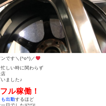
です＼(^o^)／
お忙しい時に関わらず
来店
いました♪
フル稼働！
トも出動
するほど
日でした!(^^)!