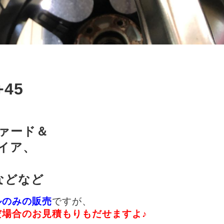
H
+45
ファード＆
イア、
などなど
ルのみの販売
ですが、
だ場合のお見積もりもだせますよ♪