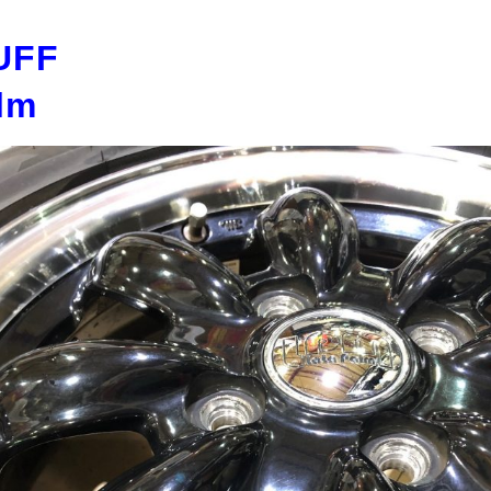
UFF
lm