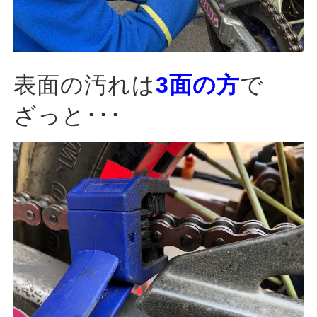
表面の汚れは
3面の方
で
ざっと･･･