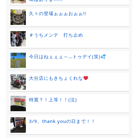
久々の登場ぉぉぉおぉぉ!!
＃うちメンテ 打ち止め
今日はねぇぇぇ～…トゥデイ(笑)
大分店にもきちょくれな
特賞？！上等！！(泣)
3/9、thank youの日まで！！