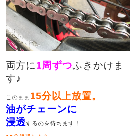
両方に
1周ずつ
ふきかけま
す♪
15分以上放置。
このまま
油がチェーンに
浸透
するのを待ちます！