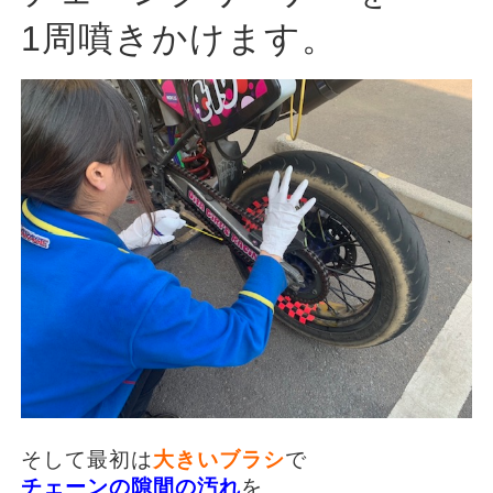
1周噴きかけます。
そして最初は
大きいブラシ
で
チェーンの隙間の汚れ
を