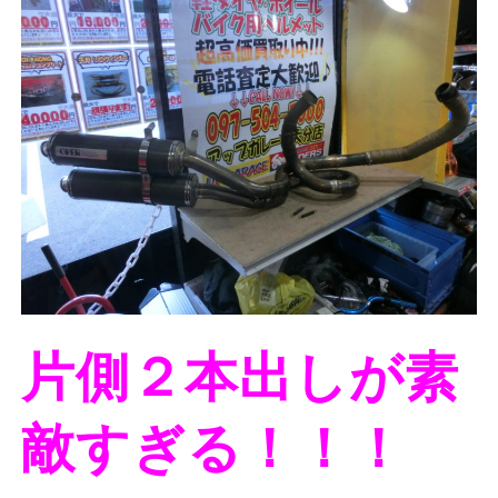
片側２本出しが素
敵すぎる！！！