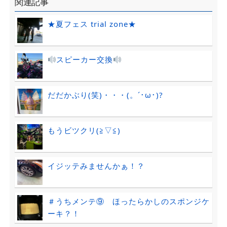
関連記事
★夏フェス trial zone★
スピーカー交換
だだかぶり(笑)・・・(。´･ω･)?
もうビツクリ(≧▽≦)
イジッテみませんかぁ！？
＃うちメンテ⑨ ほったらかしのスポンジケ
ーキ？！