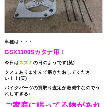
車種は・・・
GSX1100Sカタナ用！
今日は
スズキ
の日のようです(笑)
クスミありますんで磨きたおしてくださ
い！！(笑)
バイクパーツの買取り査定が激減中なのでう
れしすぎる♪
ご家庭に眠ってる物があれ