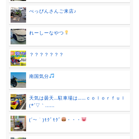
べっぴんさんご来店♪
れーしーなやつ
？？？？？？？
南国気分
天気は曇天…駐車場は……ｃｏｌｏｒｆｕｌ
(*´▽｀......
(´～｀)ﾓｸﾞﾓｸﾞ
・・・