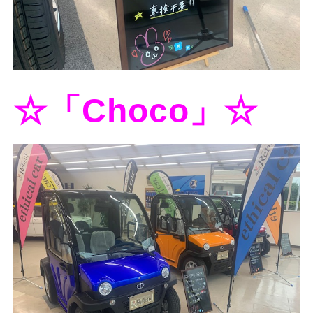
☆「Choco」☆