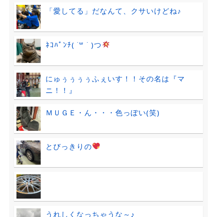
「愛してる」だなんて、クサいけどね♪
ﾈｺﾊﾟﾝﾁ( ˙꒳ ˙ )つ
にゅぅぅぅぅふぇいす！！その名は『マ
ニ！！』
ＭＵＧＥ・ん・・・色っぽい(笑)
とびっきりの
うれしくなっちゃうな～♪