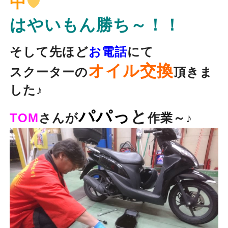
中
はやいもん勝ち～！！
そして先ほど
お電話
にて
オイル交換
スクーターの
頂きま
した♪
パパっ
と
TOM
さんが
作業～♪