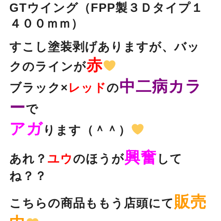
GTウイング（FPP製３Ｄタイプ１
４００ｍｍ）
すこし塗装剥げありますが、バッ
赤
クのラインが
中二病カラ
ブラック×
レッド
の
ー
で
アガ
ります（＾＾）
興奮
あれ？
ユウ
のほうが
して
ね？？
販売
こちらの商品ももう店頭にて