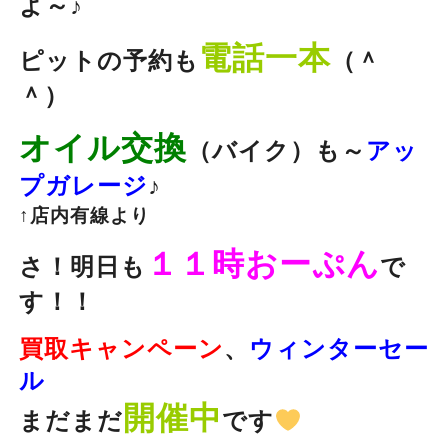
よ～♪
電話一本
ピットの予約も
（＾
＾）
オイル交換
（バイク）も～
アッ
プガレージ
♪
↑店内有線より
１１時おーぷん
さ！明日も
で
す！！
買取キャンペーン
、
ウィンターセー
ル
開催中
まだまだ
です