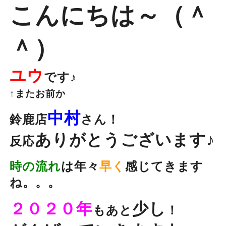
こんにちは～（＾
＾）
ユウ
です♪
↑またお前か
中村
鈴鹿店
さん！
ありがとうございます♪
反応
時の流れ
は年々
早く
感じてきます
ね。。。
２０２０年
少し
もあと
！