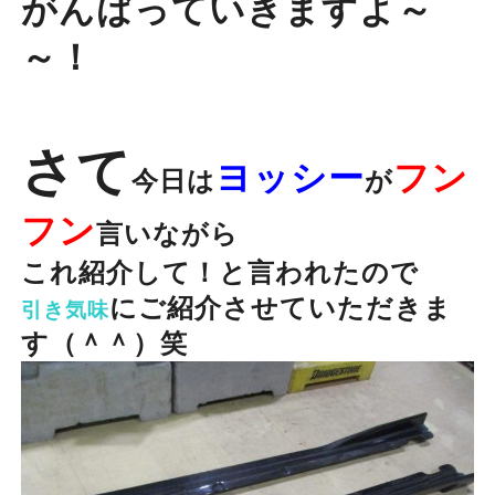
がんばっていきますよ～
～！
さて
ヨッシー
フン
今日は
が
フン
言いながら
これ紹介して！と言われたので
にご紹介させていただきま
引き気味
す（＾＾）笑