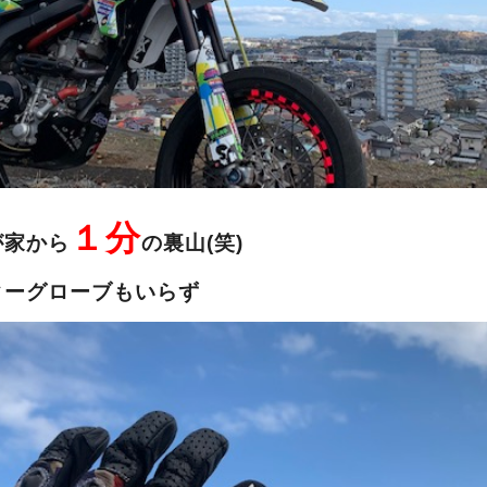
１分
が家から
の裏山(笑)
ターグローブもいらず