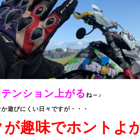
テンション上がる
て
ね～♪
なか遊びにくい日々ですが・・・
クが趣味でホントよ