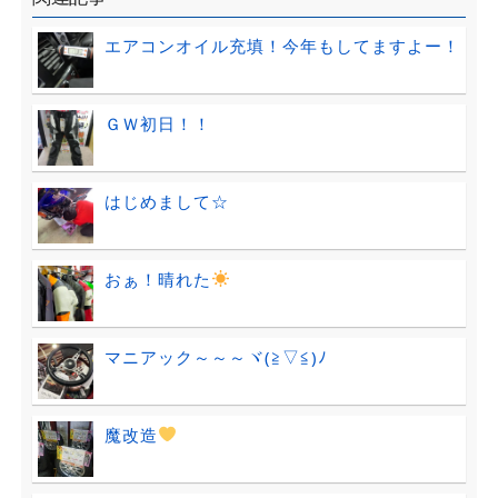
エアコンオイル充填！今年もしてますよー！
ＧＷ初日！！
はじめまして☆
おぁ！晴れた
マニアック～～～ヾ(≧▽≦)ﾉ
魔改造