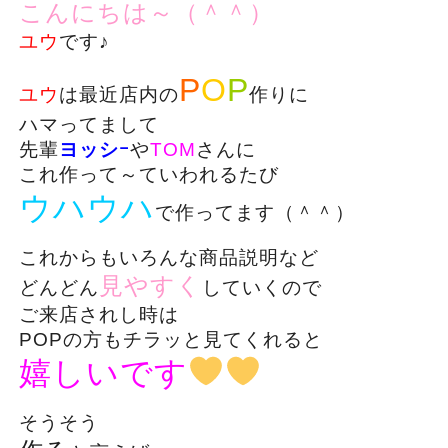
こんにちは～（＾＾）
ユウ
です♪
P
O
P
ユウ
は最近店内の
作りに
ハマってまして
先輩
ヨッシｰ
や
TOM
さんに
これ作って～ていわれるたび
ウハウハ
で作ってます（＾＾）
これからもいろんな商品説明など
見やすく
どんどん
していくので
ご来店されし時は
POPの方もチラッと見てくれると
嬉しいです
そうそう