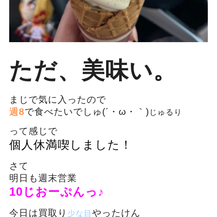
ただ、美味い。
まじで気に入ったので
週8
で食べたいでしゅ(´・ω・｀)
じゅるり
って感じで
個人休満喫しました！
さて
明日も週末営業
10じおーぷんっ♪
今日は買取り
やったけん
少な目