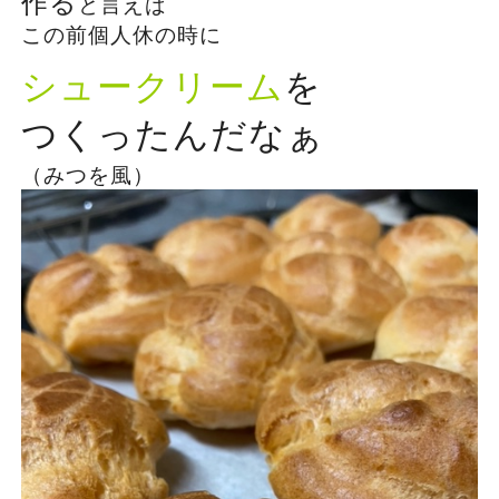
作る
と言えば
この前個人休の時に
シュークリーム
を
つくったんだなぁ
（みつを風）