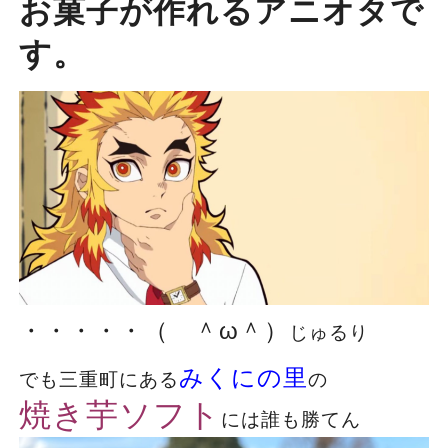
お菓子が作れるアニオタで
す。
・・・・・（ ＾ω＾）
じゅるり
みくにの里
でも三重町にある
の
焼き芋ソフト
には誰も勝てん