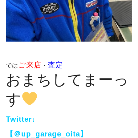
ご来店
査定
では
・
おまちしてまーっ
す
Twitter↓
【＠up_garage_oita】