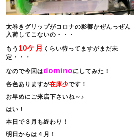
太巻きグリップがコロナの影響かぜんっぜん
入荷してこないの・・・
10ケ月
もう
くらい待ってますがまだ未
定・・・
domino
なので今回は
にしてみた！
各色ありますが
在庫少
です！
お早めにご来店下さいね～♪
はい！
本日で３月も終わり！
明日からは４月！