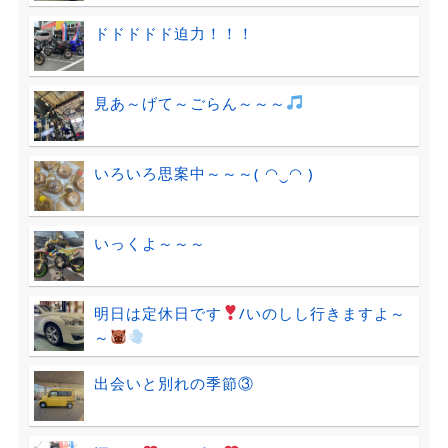
ドドドドド迫力！！！
見あ～げて～ごらん～～～
いろいろ思案中～～～( ◠‿◠ )
いっくよ～～～
明日は定休日です
/いのしし行きますよ～
～
出会いと別れの季節③