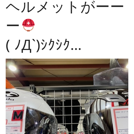
ヘルメットがーー
ー
( ﾉД`)ｼｸｼｸ…