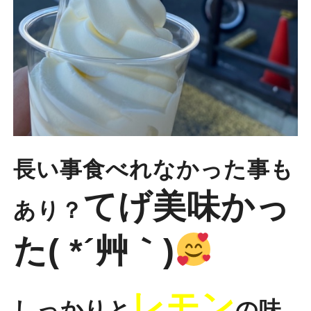
長い事食べれなかった事も
てげ美味かっ
あり？
た( *´艸｀)
レモン
しっかりと
の味