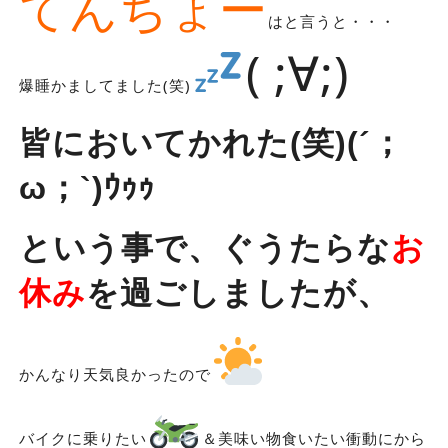
てんちょー
はと言うと・・・
( ;∀;)
爆睡かましてました(笑)
皆においてかれた(笑)(´；
ω；`)ｳｩｩ
という事で、ぐうたらな
お
休み
を過ごしましたが、
かんなり天気良かったので
バイクに乗りたい
＆美味い物食いたい衝動にから