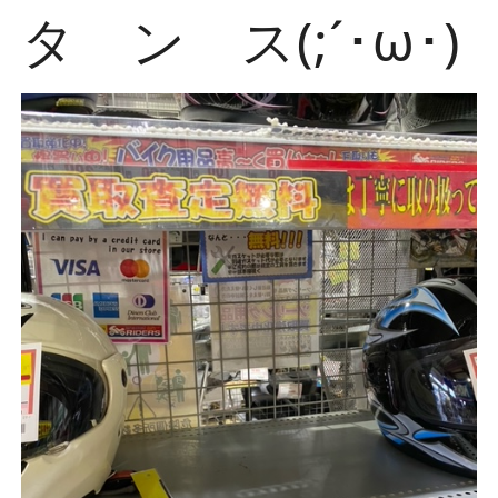
タ ン ス(;´･ω･)