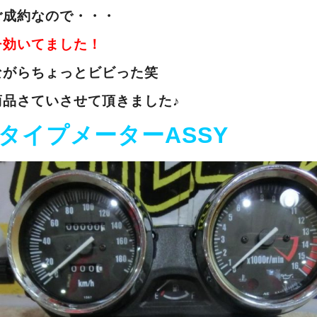
ご成約なので・・・
チ効いてました！
ながらちょっとビビった笑
商品さていさせて頂きました♪
正タイプメーターASSY