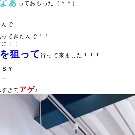
なぁ
っておもった（＾＾）
たんで
減ってきたんで！！
ェに！！
を狙って
行って来ました！！！
ＩＳＹ
ェェ
アゲ
れすぎて
♪