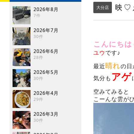
映♡
大分店
2026年8月
7件
2026年7月
30件
こんにちは
2026年6月
ユウ
です♪
28件
晴れ
最近
の日
2026年5月
アゲ
気分も
30件
空みてみると
2026年4月
こーんな雲が
29件
2026年3月
30件