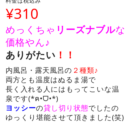
料金は税込み
¥310
めっくちゃ
リーズナブル
な
価格やん♪
ありがたい
！！
内風呂・露天風呂の
２種類♪
両方とも温度はぬるま湯で
長く入れる人にはもってこいな温
泉です(*ฅ•ᗜ•*)
ヨッシー
の
貸し切り状態
でしたの
ゆっくり堪能させて頂きました(笑)