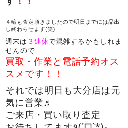
す
！！
４輪も査定頂きましたので明日までには品出
し終わらせます(笑)
週末は
３連休
で混雑するかもしれま
せんので
買取・作業と電話予約オス
スメです！！
それでは明日も大分店は元
気に営業♬
ご来店・買い取り査定
お待ちしてます٩(ˊᗜˋ*)و