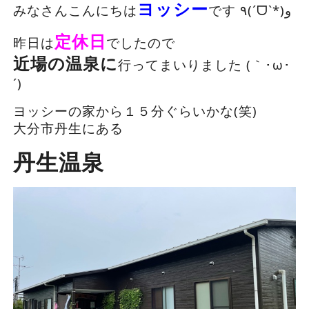
ヨッシー
みなさんこんにちは
です ٩(ˊᗜˋ*)و
定休日
昨日は
でしたので
近場の温泉に
行ってまいりました (｀･ω･
´)ゞ
ヨッシーの家から１５分ぐらいかな(笑)
大分市丹生にある
丹生
温泉