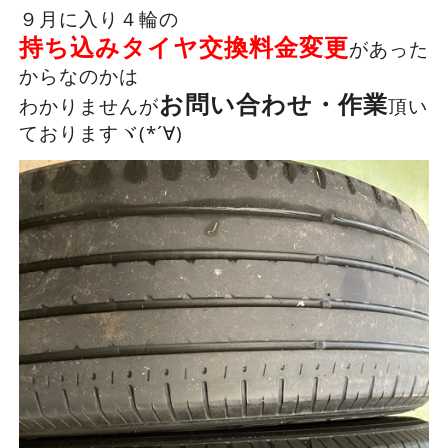
９月に入り４輪の
持ち込みタイヤ交換料金変更
があった
からなのかは
お問い合わせ・作業
わかりませんが
頂い
ておりますヾ(*´∀)