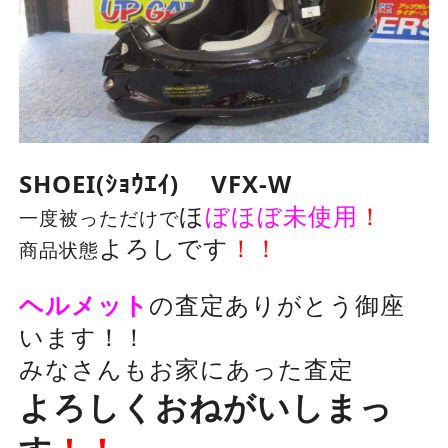
SHOEI(ｼｮｳｴｲ) VFX-W
ほ
ぼほぼ未使用
！
一度被っただけで
よろしです
！！
商品状態
ヘルメット
の査定ありがとう御座
います！！
みなさんもお家にあった査定
よろしくおねがいしまっ