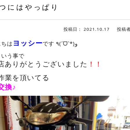
つにはやっぱり
投稿日：
2021.10.17
投稿
ヨッシー
にちは
です ٩(ˊᗜˋ*)و
という事で
店ありがとうございました
！！
作業を頂いてる
交換♪