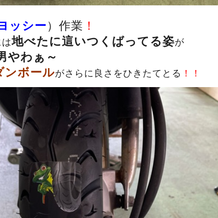
ヨッシー
）作業
！
地べたに這いつくばってる姿
には
が
男やわぁ～
ダンボール
がさらに良さをひきたてとる
！！