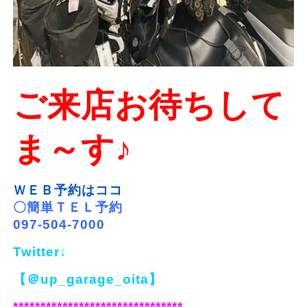
ご来店お待ちして
ま～す♪
ＷＥＢ予約はココ
〇簡単ＴＥＬ予約
097-504-7000
Twitter↓
【＠up_garage_oita】
*******************************