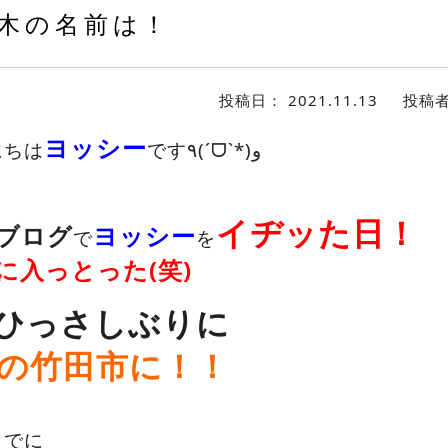
木の名前は！
投稿日：
2021.11.13
投稿
ヨッシー
にちは
です٩(ˊᗜˋ*)و
イヂッた日！
ブログ
ヨッシー
で
を
に入っとった(笑)
ひっさしぶりに
の竹田市に！！
までに