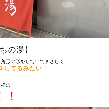
ちの湯】
６角形の形をしていてまさしく
をしてるみたい
！
価格の
0！！