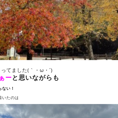
ってました(｀・ω・´)ゝ
ぁー
と思いながらも
らない！
着いたのは