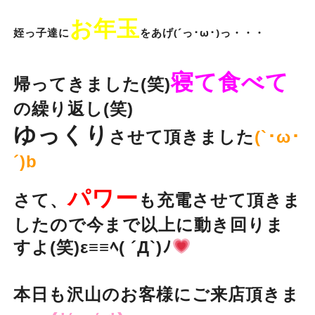
お年玉
姪っ子達に
をあげ(´っ･ω･)っ・・・
寝て食べて
帰ってきました(笑)
の繰り返し(笑)
ゆっくり
させて頂きました
(`･ω･
´)b
パワー
さて、
も充電させて頂きま
したので今まで以上に動き回りま
すよ(笑)ε≡≡ﾍ( ´Д`)ﾉ
本日も沢山のお客様にご来店頂きま