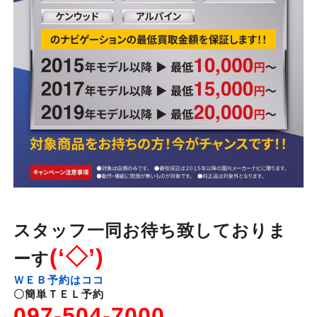
スタッフ一同お待ち致しておりま
(‘◇’)ゞ
ーす
ＷＥＢ予約はココ
〇簡単ＴＥＬ予約
097-504-7000