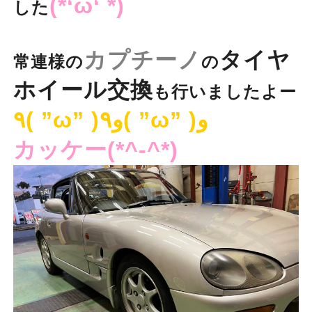
(*‘ω‘ *)
した
カプチーノ
タイヤ
常連様の
の
ホイール交換
も行いましたよー
٩( ”ω” )و٩( ”ω” )و
カッケー(*^-^*)