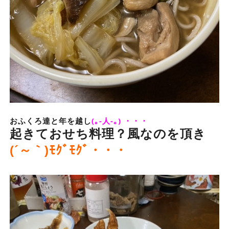
おふくろ達と年を越し
(｡-人-｡) ・・・
起きておせち料理？風なのを頂き
(´～｀)ﾓｸﾞﾓｸﾞ・・・