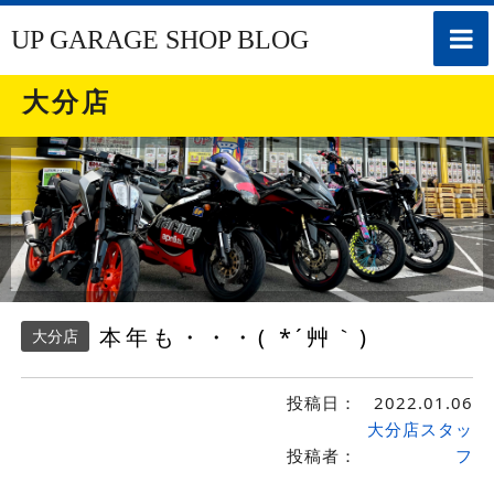
toggle
UP GARAGE SHOP BLOG
naviga
大分店
本年も・・・( *´艸｀)
大分店
投稿日：
2022.01.06
大分店スタッ
投稿者：
フ