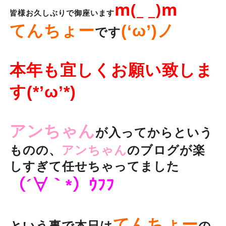
m(_ _)m
皆様お久しぶりで御座います
てんちょー
(‘ω’)ノ
です
本年も宜しくお願い致しま
す(*’ω’*)
アンちゃん
が入ってからという
ものの、
アンちゃん
のブログが楽
しすぎて任せちゃってました
（´∀｀*）ｳﾌﾌ
てんちょー
という事で本日は
の