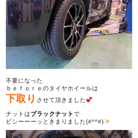
不要になった
ｂｅｆｏｒｅのタイヤホイールは
下取り
させて頂きました
ナットは
ブラックナット
で
ビシーーーッときまりました(#^^#)