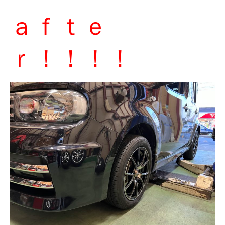
ａｆｔｅ
ｒ！！！！