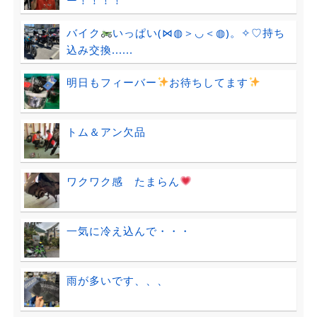
バイク
いっぱい(⋈◍＞◡＜◍)。✧♡持ち
込み交換......
明日もフィーバー
お待ちしてます
トム＆アン欠品
ワクワク感 たまらん
一気に冷え込んで・・・
雨が多いです、、、