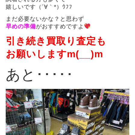
嬉しいです（´∀｀*）ｳﾌﾌ
まだ必要ないかな？と思わず
早めの準備
がおすすめですよ
引き続き
買取り査定も
お願いしますm(__)m
あと･････