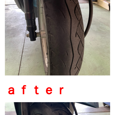
ａｆｔｅｒ