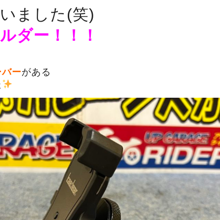
いました(笑)
ルダー！！！
ーバー
がある
た