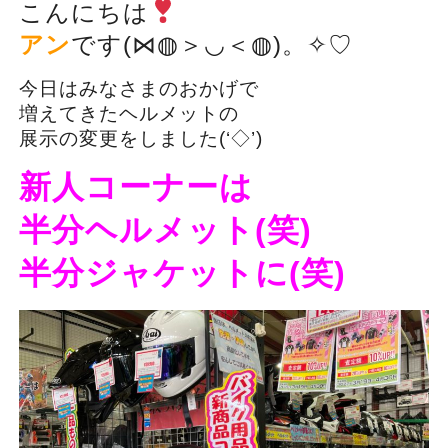
こんにちは
アン
です(⋈◍＞◡＜◍)。✧♡
今日はみなさまのおかげで
増えてきたヘルメットの
展示の変更をしました(‘◇’)ゞ
新人コーナーは
半分ヘルメット(笑)
半分ジャケットに(笑)