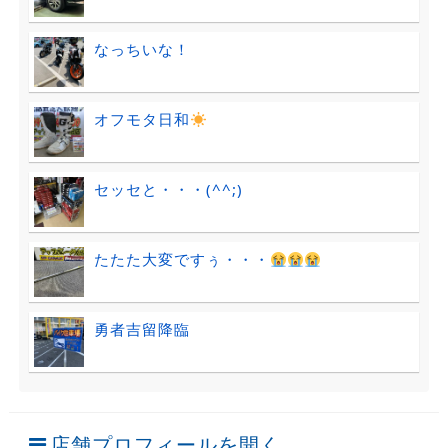
なっちいな！
オフモタ日和
セッセと・・・(^^;)
たたた大変ですぅ・・・
勇者吉留降臨
店舗プロフィールを開く