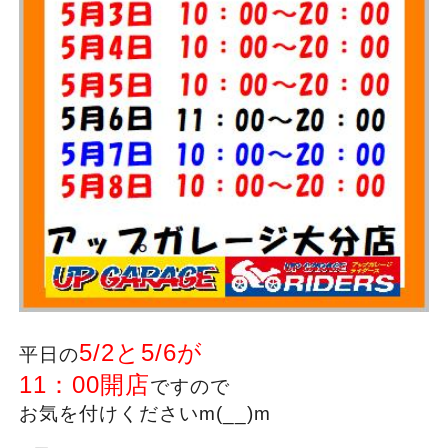
5/2と5/6が
平日の
11：00開店
ですので
お気を付けくださいm(__)m