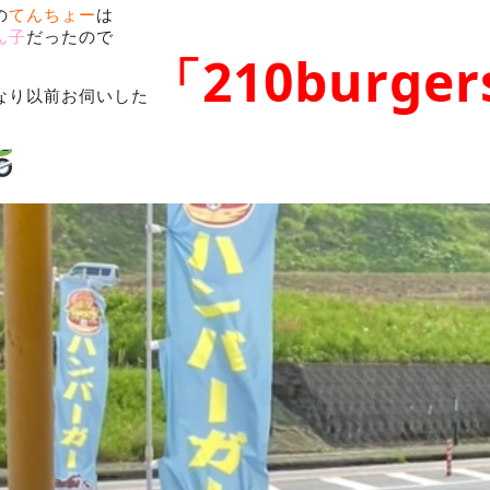
の
てんちょー
は
ん子
だったので
「210burge
なり以前お伺いした