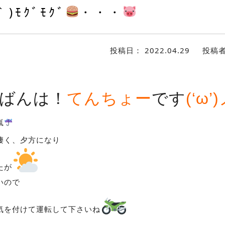
｀)ﾓｸﾞﾓｸﾞ
・・・
投稿日：
2022.04.29
投稿
ばんは！
てんちょー
です
(‘ω’
嵐
凄く、夕方になり
たが
いので
気を付けて運転して下さいね