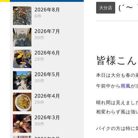
(´～
大分店
2026年8月
6件
2026年7月
30件
2026年6月
皆様こん
28件
2026年5月
本日は大分も春の
30件
午前中から
雨風
が
2026年4月
29件
晴れ間は見えまし
相変わらず風は強
2026年3月
30件
バイクの方は特に