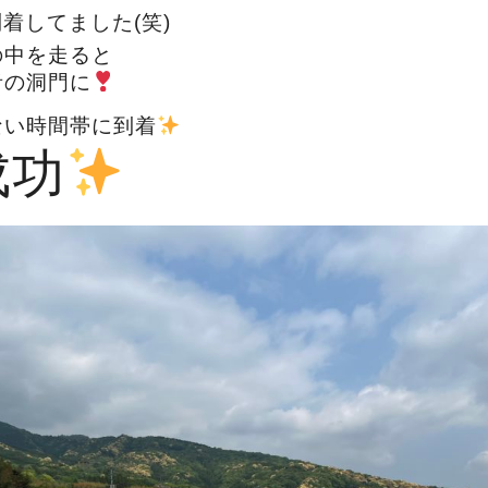
着してました(笑)
の中を走ると
青の洞門に
ない時間帯に到着
成功