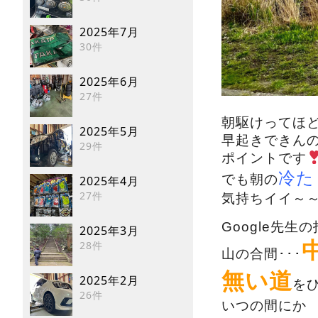
2025年7月
30件
2025年6月
27件
朝駆けってほ
2025年5月
早起きできん
29件
ポイントです
冷た
でも朝の
2025年4月
27件
気持ちイイ～
Google先生
2025年3月
28件
山の合間･･･
無い道
2025年2月
を
26件
いつの間にか