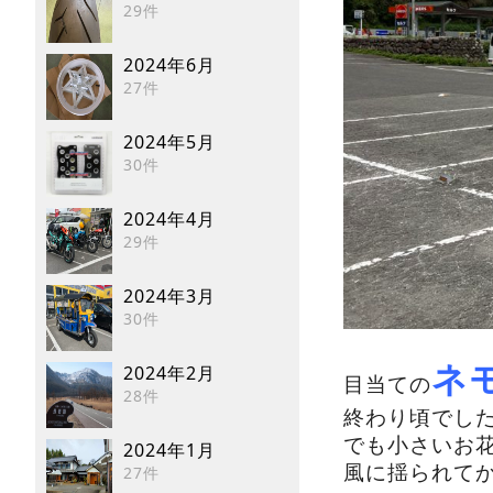
29件
2024年6月
27件
2024年5月
30件
2024年4月
29件
2024年3月
30件
ネ
2024年2月
目当ての
28件
終わり頃でした(´
でも小さいお
2024年1月
風に揺られて
27件