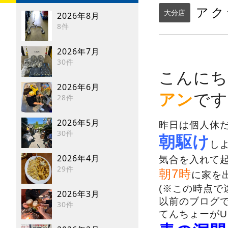
アク
大分店
2026年8月
8件
2026年7月
30件
こんにち
2026年6月
アン
です(
28件
2026年5月
昨日は個人休
30件
朝駆け
し
2026年4月
気合を入れて
29件
朝7時
に家を
(※この時点で
2026年3月
以前のブログ
30件
てんちょーがU