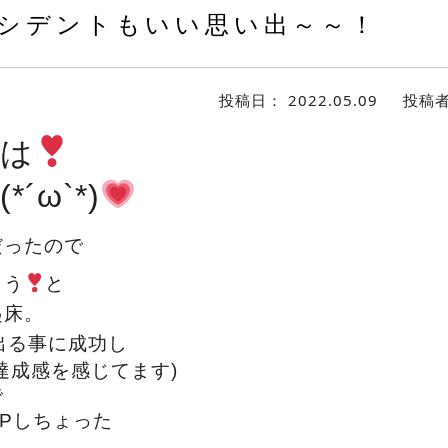
シデントもいい思い出～～！
投稿日：
2022.05.09
投稿
は
*´ω`*)
だったので
よう
と
起床。
出る事に成功し
達成感を感じてます)
で
Pしちょった