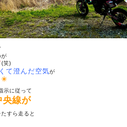
ど
のが
(笑)
くて澄んだ空気
が
～
の指示に従って
中央線が
ひたすら走ると