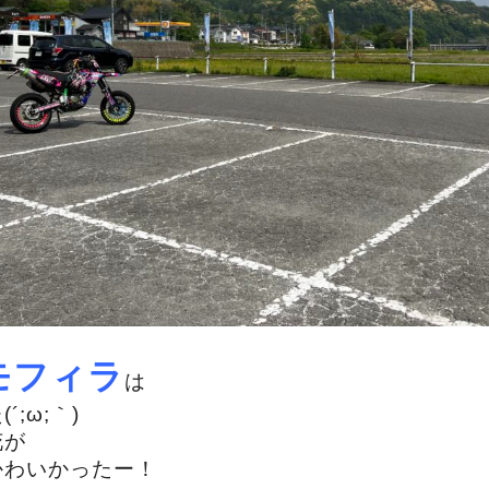
モフィラ
は
;ω;｀)
花が
かわいかったー！