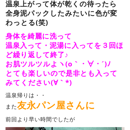
温泉上がって体が乾くの待ったら
全身泥パックしたみたいに色が変
わっとる(笑)
身体を綺麗に洗って
温泉入って・泥湯に入ってを３回ほ
ど繰り返して終了♪
お肌ツルツルよヽ(o｀・∀・´)ﾉ
とても楽しいので是非とも入って
みてください(∀｀*)
温泉帰りは・・
友永パン屋さんに
また
前回より早い時間でしたが