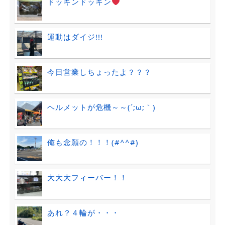
ドッキンドッキン
運動はダイジ!!!
今日営業しちょったよ？？？
ヘルメットが危機～～(´;ω;｀)
俺も念願の！！！(#^^#)
大大大フィーバー！！
あれ？４輪が・・・