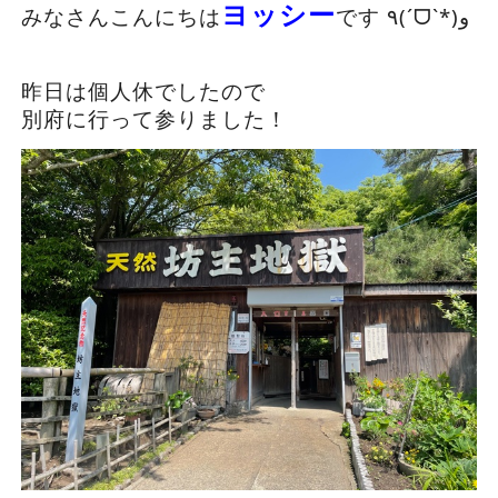
ヨッシー
みなさんこんにちは
です ٩(ˊᗜˋ*)و
昨日は個人休でしたので
別府に行って参りました！