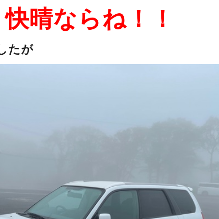
・快晴ならね！！
したが