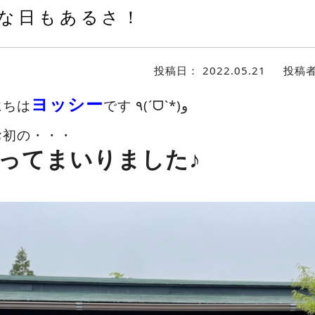
な日もあるさ！
投稿日：
2022.05.21
投稿
ヨッシー
にちは
です ٩(ˊᗜˋ*)و
お初の・・・
ってまいりました♪