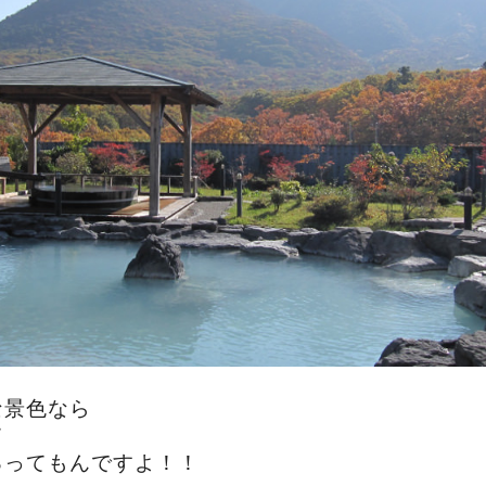
な景色なら
て
るってもんですよ！！