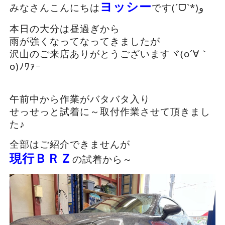
ヨッシー
みなさんこんにちは
です(ˊᗜˋ*)و
本日の大分は昼過ぎから
雨が強くなってなってきましたが
沢山のご来店ありがとうございますヾ(o´∀｀
o)ﾉﾜｧｰ
午前中から作業がバタバタ入り
せっせっと試着に～取付作業させて頂きまし
た♪
全部はご紹介できませんが
現行ＢＲＺ
の試着から～