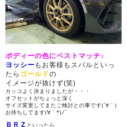
ボディーの色にベストマッチ♪
ヨッシー
もお客様もスバルといっ
たら
ゴールド
の
イメージが抜けず(笑)
カッコよく決まりましたが・・・
オフセットがちょっと深く
サイズ変更してまたご検討との事です(´∀｀)
お待ちしてます(∀｀*)ﾉﾞ
ＢＲＺ
といったら