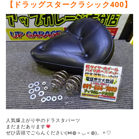
【ドラッグスタークラシック400】
人気爆上がり中のドラスタパーツ
まだまだあります
ぜひ店頭でごらんください(⋈◍＞◡＜◍)。✧♡