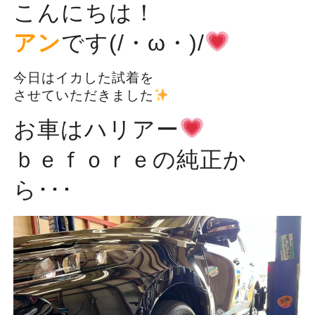
こんにちは！
アン
です(/・ω・)/
今日はイカした試着を
させていただきました
お車はハリアー
ｂｅｆｏｒｅの純正か
ら･･･