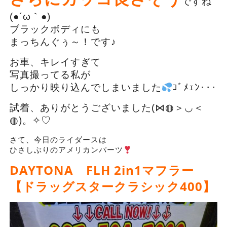
ですね
(●´ω｀●)
ブラックボディにも
まっちんぐぅ～！です♪
お車、キレイすぎて
写真撮ってる私が
しっかり映り込んでしまいました
ｺﾞﾒｪﾝ･･･
試着、ありがとうございました(⋈◍＞◡＜
◍)。✧♡
さて、今日のライダースは
ひさしぶりのアメリカンパーツ
DAYTONA FLH 2in1マフラー
【ドラッグスタークラシック400】