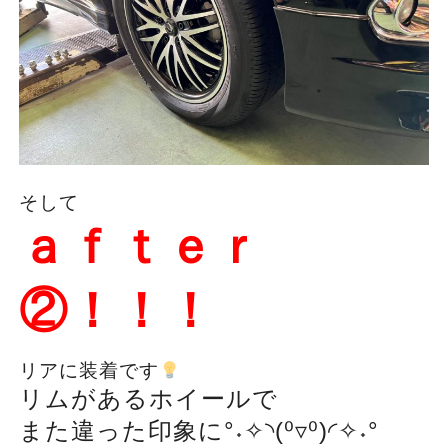
そして
ａｆｔｅｒ
②！！！
リアに装着です
リムがあるホイールで
また違った印象に°˖✧◝(⁰▿⁰)◜✧˖°