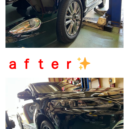
ａｆｔｅｒ