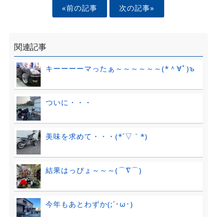
«前の記事
次の記事»
関連記事
キーーーーマったぁ～～～～～～(*＾∀ﾟ)ъ
ついに・・・
美味を求めて・・・(*´▽｀*)
結果はっぴょ～～～(⌒∇⌒)
今年もあとわずか(;´･ω･)