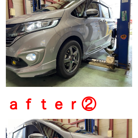
ａｆｔｅｒ②