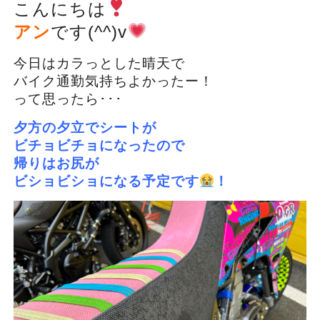
こんにちは
アン
です(^^)v
今日はカラっとした晴天で
バイク通勤気持ちよかったー！
って思ったら･･･
夕方の夕立でシートが
ビチョビチョになったので
帰りはお尻が
ビショビショになる予定です
！