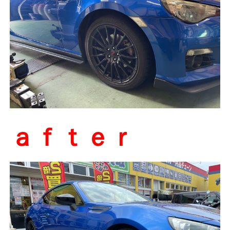
ａｆｔｅｒ