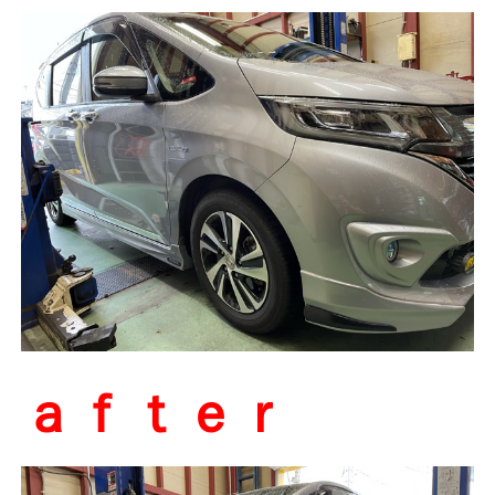
ａｆｔｅｒ