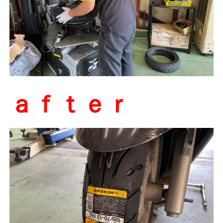
ａｆｔｅｒ