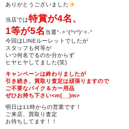
ありがとうございました
特賞が4名、
当店では
1等が5名
当選°˖✧◝(⁰▿⁰)◜✧˖°
今回はLINEルーレットでしたが
スタッフも何等が
いつ何名でるのか分からず
ヒヤヒヤしてました(笑)
キャンペーンは終わりましたが
引き続き、買取り査定は頑張りますので
ご不要なバイク＆カー用品
ぜひお持ち下さい<m(__)m>
明日は11時からの営業です！
ご来店、買取り査定
お待ちしてます！！