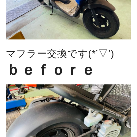
マフラー交換です(*’▽’)
ｂｅｆｏｒｅ