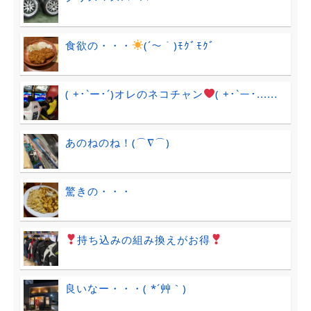
食欲の・・・
(´～｀)ﾓｸﾞﾓｸﾞ
( +･`ー･´)オレのネコチャン
( +･`ー･......
あのねのね！(⌒∇⌒)
驚きの・・・
持ち込みの組み換えがお得
良いなー・・・( *´艸｀)