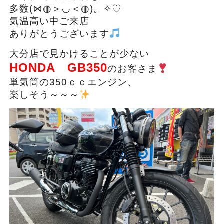
多数(⋈◍＞◡＜◍)。✧♡
気温高い中ご来店
ありがとうございます
大分店で見かけることが少ない
HONDA GB350
のお客さま
単気筒の350ｃｃエンジン、
楽しそう～～～