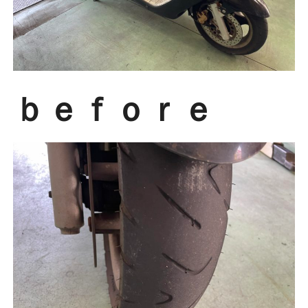
ｂｅｆｏｒｅ