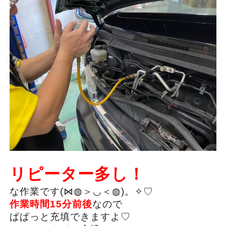
リピーター多し！
な作業です(⋈◍＞◡＜◍)。✧♡
作業時間15分前後
なので
ぱぱっと充填できますよ♡