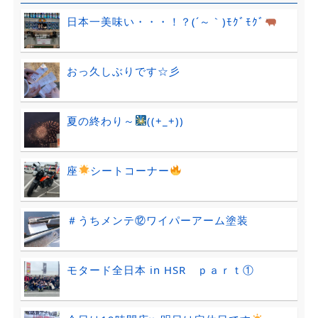
日本一美味い・・・！？(´～｀)ﾓｸﾞﾓｸﾞ
おっ久しぶりです☆彡
夏の終わり～
((+_+))
座
シートコーナー
＃うちメンテ⑫ワイパーアーム塗装
モタード全日本 in HSR ｐａｒｔ①