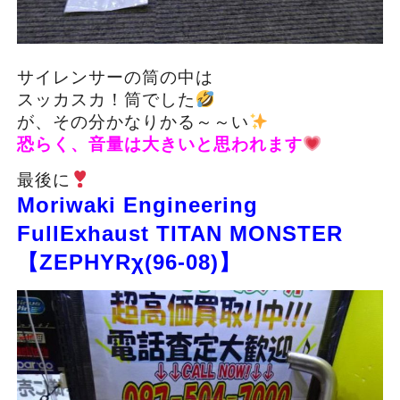
サイレンサーの筒の中は
スッカスカ！筒でした
が、その分かなりかる～～い
恐らく、音量は大きいと思われます
最後に
Moriwaki Engineering
FullExhaust TITAN MONSTER
【ZEPHYRχ(96-08)】