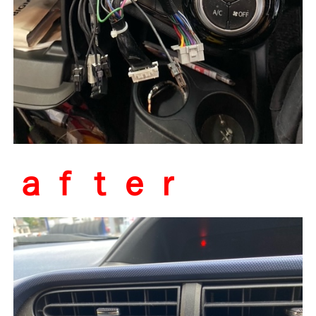
ａｆｔｅｒ