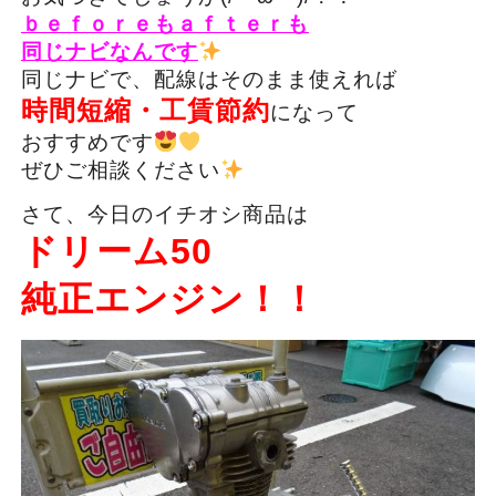
ｂｅｆｏｒｅもａｆｔｅｒも
同じナビなんです
同じナビで、配線はそのまま使えれば
時間短縮・工賃節約
になって
おすすめです
ぜひご相談ください
さて、今日のイチオシ商品は
ドリーム50
純正エンジン！！