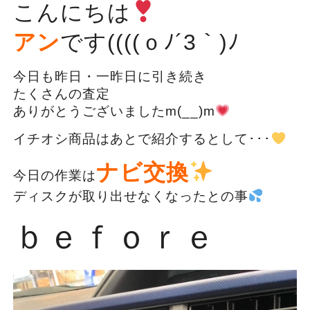
こんにちは
アン
です((((ｏﾉ´3｀)ﾉ
今日も昨日・一昨日に引き続き
たくさんの査定
ありがとうございましたm(__)m
イチオシ商品はあとで紹介するとして･･･
ナビ交換
今日の作業は
ディスクが取り出せなくなったとの事
ｂｅｆｏｒｅ