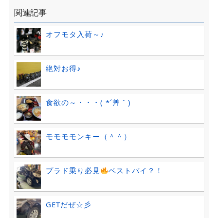
関連記事
オフモタ入荷～♪
絶対お得♪
食欲の～・・・( *´艸｀)
モモモモンキー（＾＾）
プラド乗り必見
ベストバイ？！
GETだぜ☆彡