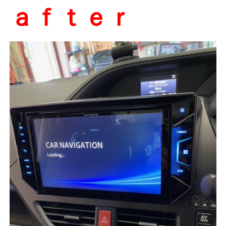
ａｆｔｅｒ