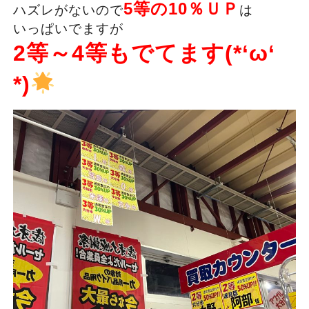
5等の10％ＵＰ
ハズレがないので
は
いっぱいでますが
2等～4等もでてます(*‘ω‘
*)