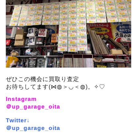
ぜひこの機会に買取り査定
お待ちしてます(⋈◍＞◡＜◍)。✧♡
Instagram
＠up_garage_oita
Twitter↓
＠up_garage_oita