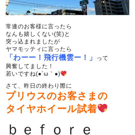
常連のお客様に言ったら
なんも嬉しくない(笑)と
突っ込まれましたが
ヤマモッティに言ったら
「わーー！飛行機雲ー！」
って
興奮してました！
若いですね(●´ω｀●)
さて、昨日の終わり際に
プリウスのお客さまの
タイヤホイール試着
ｂｅｆｏｒｅ