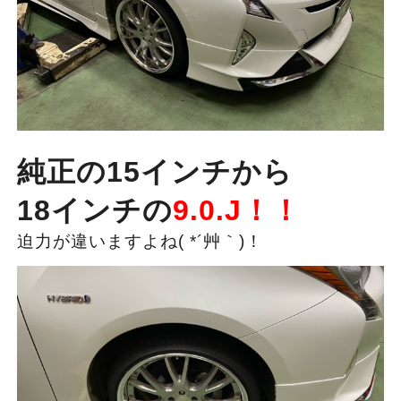
純正の15インチから
18インチの
9.0.J！！
迫力が違いますよね( *´艸｀)！