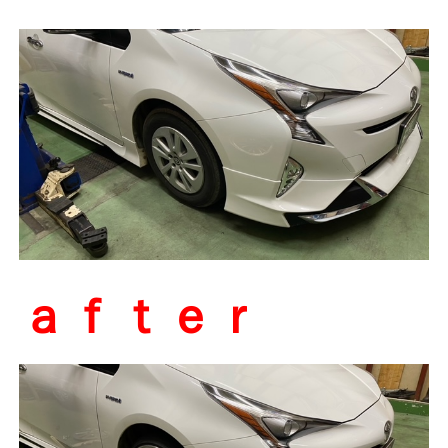
ａｆｔｅｒ