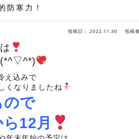
的防寒力！
投稿日：
2022.11.30
投稿
は
*^▽^*)
冷え込みで
しくなりましたね
もので
ら12月
や年末年始の予定は