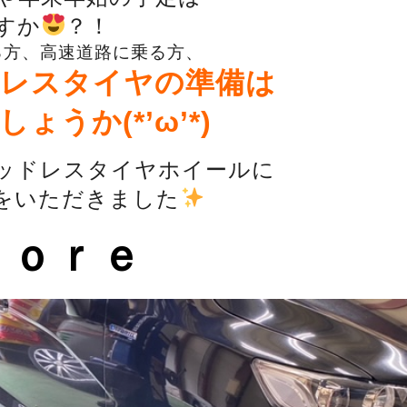
すか
？！
る方、高速道路に乗る方、
レスタイヤの準備は
ょうか(*’ω’*)
ッドレスタイヤホイールに
をいただきました
ｆｏｒｅ