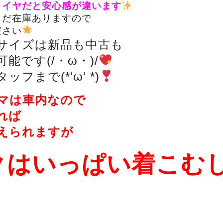
タイヤだと安心感が違います
まだ在庫ありますので
ださい
サイズは新品も中古も
能です(/・ω・)/
フまで(*‘ω‘ *)
マは車内なので
れば
えられますが
クはいっぱい着こむ
！