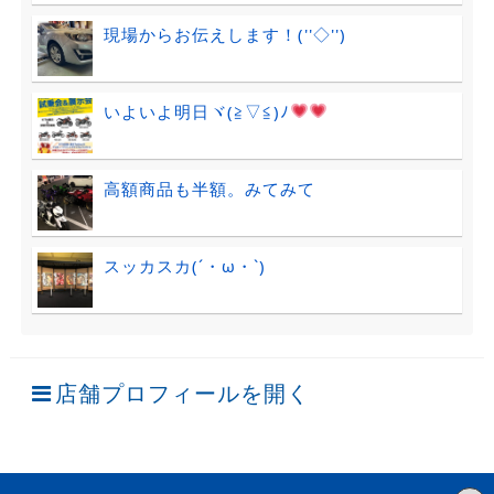
現場からお伝えします！(''◇'')ゞ
いよいよ明日ヾ(≧▽≦)ﾉ
高額商品も半額。みてみて
スッカスカ(´・ω・`)
店舗プロフィールを開く