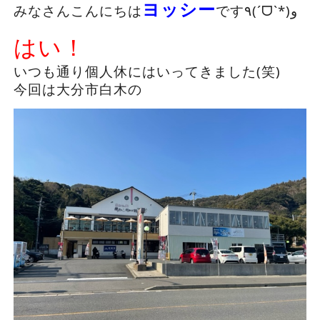
ヨッシー
みなさんこんにちは
です٩(ˊᗜˋ*)و
はい！
いつも通り個人休にはいってきました(笑)
今回は大分市白木の