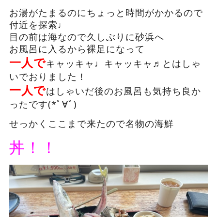
お湯がたまるのにちょっと時間がかかるので
付近を探索♩
目の前は海なので久しぶりに砂浜へ
お風呂に入るから裸足になって
一人で
キャッキャ♩キャッキャ♬とはしゃ
いでおりました！
一人で
はしゃいだ後のお風呂も気持ち良か
ったです(*ﾟ∀ﾟ)
せっかくここまで来たので名物の海鮮
丼！！