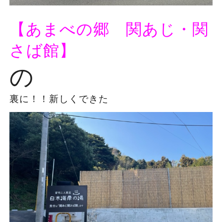
【あまべの郷 関あじ・関
さば館】
の
裏に！！新しくできた