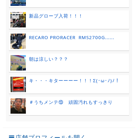
新品グローブ入荷！！！
RECARO PRORACER RMS2700G......
朝は涼しい？？？
キ・・・キターーーー！！！Σ(･ω･ﾉ)ﾉ！
＃うちメンテ⑬ 頑固汚れもすっきり
店舗プロフィールを開く