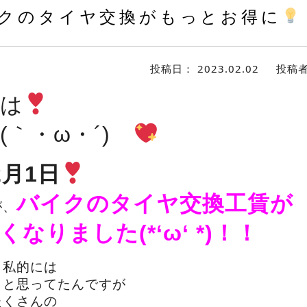
クのタイヤ交換がもっとお得に
投稿日：
2023.02.02
投稿
は
(｀・ω・´)ゞ
2月1日
バイクのタイヤ交換工賃が
が、
なりました(*‘ω‘ *)！！
、私的には
・と思ってたんですが
たくさんの