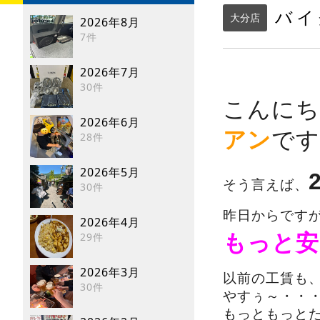
バイ
大分店
2026年8月
7件
2026年7月
30件
こんにち
2026年6月
アン
です
28件
2026年5月
そう言えば、
30件
昨日からです
2026年4月
29件
もっと安く
2026年3月
以前の工賃も
30件
やすぅ～・・
もっともっと