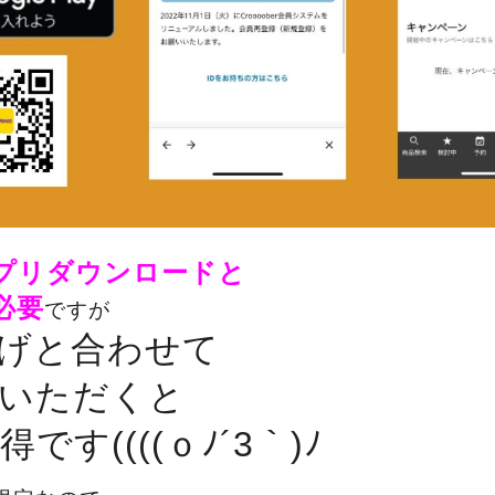
プリダウンロードと
必要
ですが
げと合わせて
いただくと
です((((ｏﾉ´3｀)ﾉ