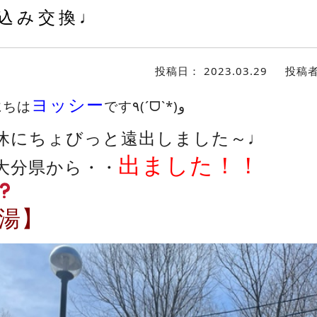
込み交換♩
投稿日：
2023.03.29
投稿
ヨッシー
にちは
です٩(ˊᗜˋ*)و
休にちょびっと遠出しました～♩
出ました！！
大分県から・・
湯】