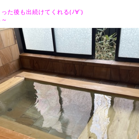
った後も出続けてくれる(ﾉ∀`)
ろ～