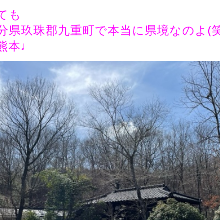
ても
分県玖珠郡九重町で本当に県境なのよ(笑
熊本♩