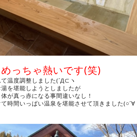
めっちゃ熱いです(笑)
・
て温度調整しました(´Д⊂ヽ
お湯を堪能しようとしましたが
と体が真っ赤になる事間違いなし！
て時間いっぱい温泉を堪能させて頂きました(○´∀