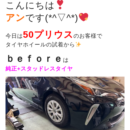
こんにちは
アン
です(*^▽^*)
50プリウス
今日は
のお客様で
タイヤホイールの試着から
ｂｅｆｏｒｅ
は
純正+スタッドレスタイヤ