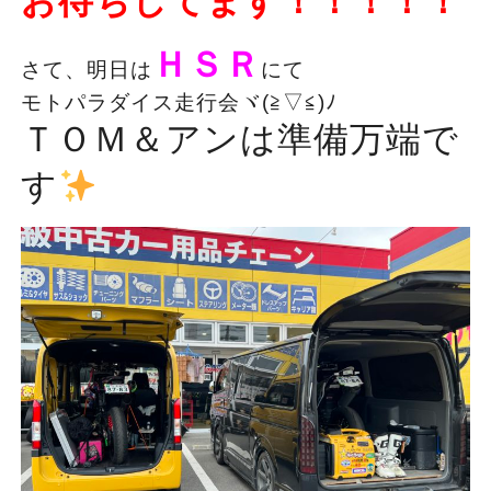
お待ちしてます！！！！！
ＨＳＲ
さて、明日は
にて
モトパラダイス走行会ヾ(≧▽≦)ﾉ
ＴＯＭ＆アンは準備万端で
す