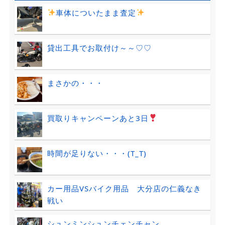
車体についたまま査定
貸出工具でお取付け～～♡♡
まさかの・・・
買取りキャンペーンあと3日
時間が足りない・・・(T_T)
カー用品VSバイク用品 大分店の仁義なき
戦い
シュンミンシュンチェンチャン