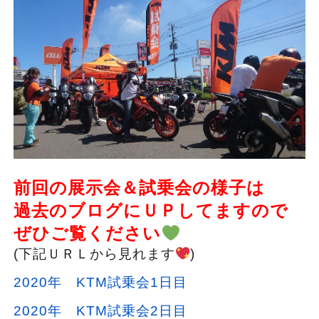
前回の展示会＆試乗会の様子は
過去のブログにＵＰしてますので
ぜひご覧ください
(下記ＵＲＬから見れます
)
2020年 KTM試乗会1日目
2020年 KTM試乗会2日目