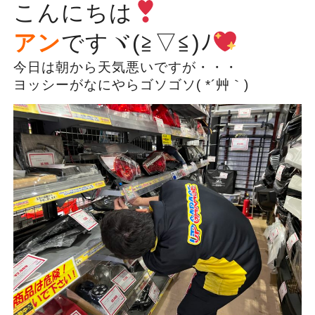
こんにちは
アン
ですヾ(≧▽≦)ﾉ
今日は朝から天気悪いですが・・・
ヨッシーがなにやらゴソゴソ( *´艸｀)