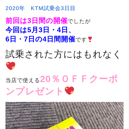
2020年 KTM試乗会3日目
前回は3日間の開催
でしたが
今回は5月3日・4日、
6日・7日の4日間開催
です
試乗された方にはもれなく
20％ＯＦＦクーポ
当店で使える
ンプレゼント