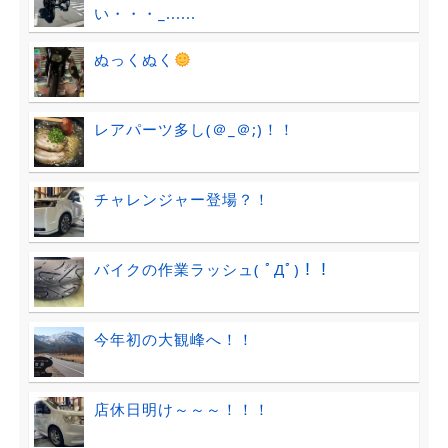
い・・・_......
ぬっくぬく
レアパーツ多し(＠_＠;)！！
チャレンジャー登場？！
バイクの作業ラッシュ( ﾟДﾟ)！！
今年初の大観峰へ！！
店休日明け～～～！！！