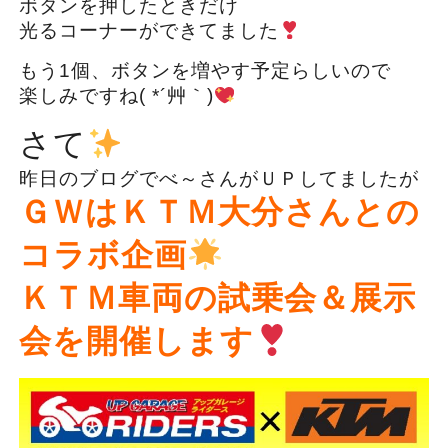
ボタンを押したときだけ
光るコーナーができてました
もう1個、ボタンを増やす予定らしいので
楽しみですね( *´艸｀)
さて
昨日のブログでべ～さんがＵＰしてましたが
ＧＷはＫＴＭ大分さんとの
コラボ企画
ＫＴＭ車両の試乗会＆展示
会を開催します