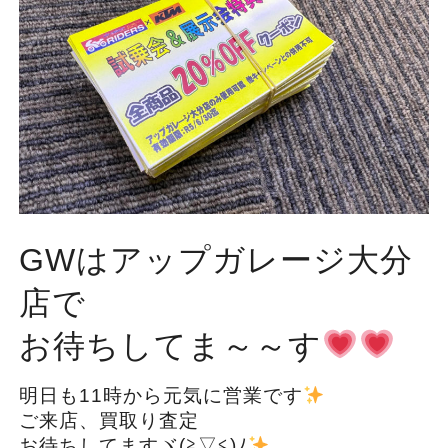
GWはアップガレージ大分
店で
お待ちしてま～～す
明日も11時から元気に営業です
ご来店、買取り査定
お待ちしてますヾ(≧▽≦)ﾉ