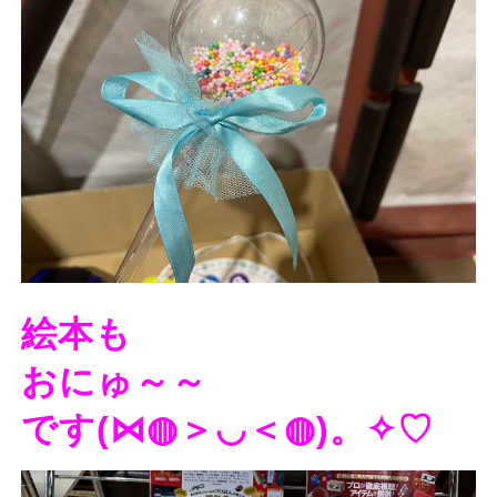
絵本も
おにゅ～～
です(⋈◍＞◡＜◍)。✧♡