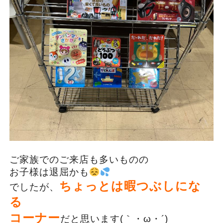
ご家族でのご来店も多いものの
お子様は退屈かも
ちょっとは暇つぶしにな
でしたが、
る
コーナー
だと思います(｀・ω・´)ゞ