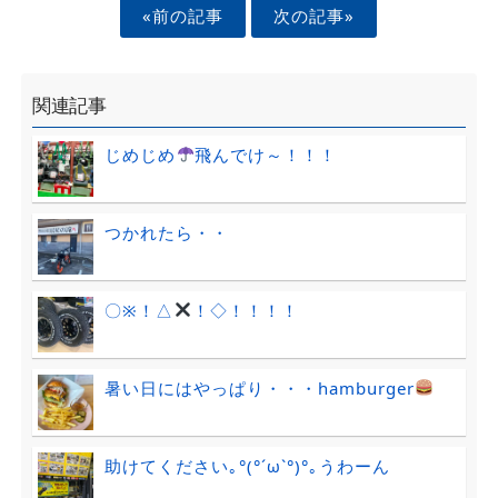
«前の記事
次の記事»
関連記事
じめじめ
飛んでけ～！！！
つかれたら・・
〇※！△
！◇！！！！
暑い日にはやっぱり・・・hamburger
助けてください｡°(°´ω`°)°｡うわーん