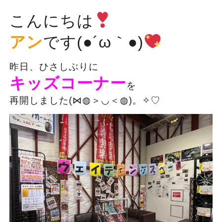
こんにちは
アン
です(●´ω｀●)
昨日、ひさしぶりに
キッズコーナー
を
再開しました(⋈◍＞◡＜◍)。✧♡