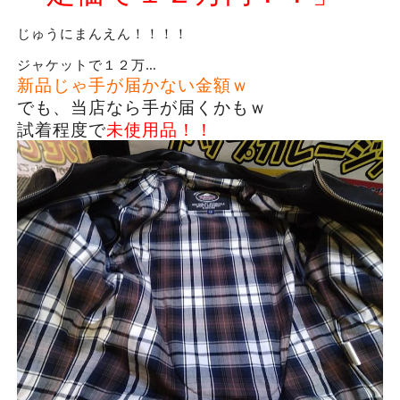
じゅうにまんえん！！！！
ジャケットで１２万…
新品じゃ手が届かない金額ｗ
でも、当店なら手が届くかもｗ
試着程度で
未使用品！！