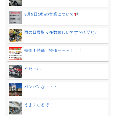
8月9日(水)の営業について
雨の日買取り多数嬉しいですヾ(≧▽≦)ﾉ
特価！特価！特価～～～！！！
やだ～↓↓
パンパンな・・・
うまくなるぞ！