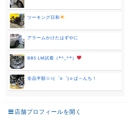
ツーキング日和
アラームかけたはずやに
BBS LM試着（*^_^*）
全品半額☆○(゜ο゜)ｏぱ～んち！
店舗プロフィールを開く