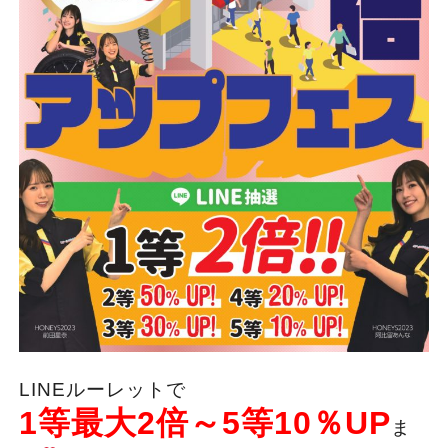
LINEルーレットで
1等最大2倍～5等10％UP
ま