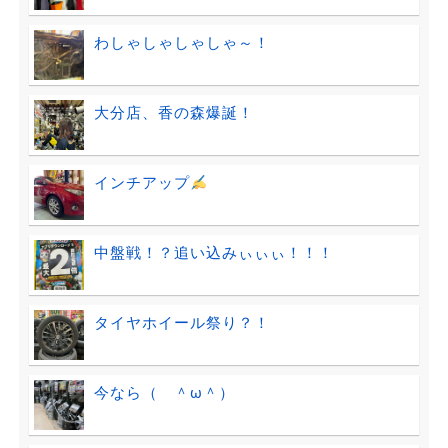
わしゃしゃしゃしゃ～！
大分店、香の森爆誕！
インチアップ
中盤戦！？追い込みぃぃぃ！！！
タイヤホイール祭り？！
今なら（ ＾ω＾）