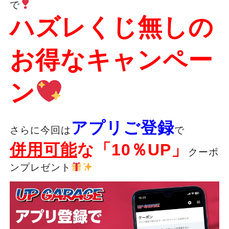
で
ハズレくじ無しの
お得なキャンペー
ン
アプリご登録
さらに今回は
で
併用可能
な「10％UP」
クーポ
ンプレゼント