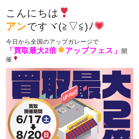
こんにちは
アン
ですヾ(≧▽≦)ﾉ
今日から全国のアップガレージで
「買取最大2倍
アップフェス」
開
催