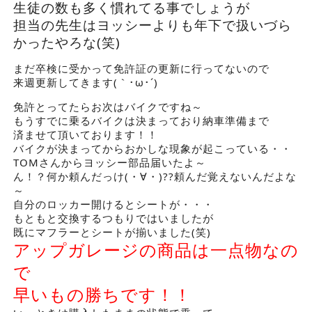
生徒の数も多く慣れてる事でしょうが
担当の先生はヨッシーよりも年下で扱いづら
かったやろな(笑)
まだ卒検に受かって免許証の更新に行ってないので
来週更新してきます(｀･ω･´)ゞ
免許とってたらお次はバイクですね～
もうすでに乗るバイクは決まっており納車準備まで
済ませて頂いております！！
バイクが決まってからおかしな現象が起こっている・・
TOMさんからヨッシー部品届いたよ～
ん！？何か頼んだっけ(・∀・)??頼んだ覚えないんだよな
～
自分のロッカー開けるとシートが・・・
もともと交換するつもりではいましたが
既にマフラーとシートが揃いました(笑)
アップガレージの商品は一点物なの
で
早いもの勝ちです！！