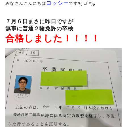
ヨッシー
みなさんこんにちは
です٩(ˊᗜˋ*)و
７月６日まさに昨日ですが
無事に普通２輪免許の卒検
合格しました！！！！