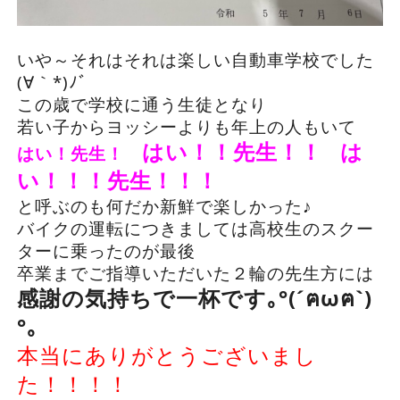
いや～それはそれは楽しい自動車学校でした
(∀｀*)ﾉﾞ
この歳で学校に通う生徒となり
若い子からヨッシーよりも年上の人もいて
はい！！先生！！
は
はい！先生！
い！！！先生！！！
と呼ぶのも何だか新鮮で楽しかった♪
バイクの運転につきましては高校生のスクー
ターに乗ったのが最後
卒業までご指導いただいた２輪の先生方には
感謝の気持ちで一杯です｡°(´ฅωฅ`)
°｡
本当にありがとうございまし
た！！！！