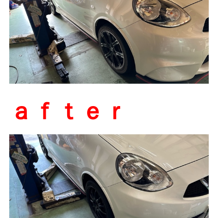
ａｆｔｅｒ