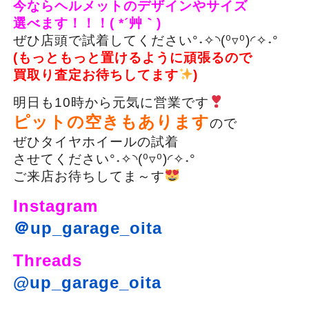
今ならヘルメットのデザインやサイズ
選べます！！！( *´艸｀)
ぜひ店頭で試着してください°˖✧◝(⁰▿⁰)◜✧˖°
(もっともっと置けるように頑張るので
買取り査定お待ちしてます
)
明日も10時から元気に営業です
ピットの空きもあります
ので
ぜひタイヤホイールの試着
させてください°˖✧◝(⁰▿⁰)◜✧˖°
ご来店お待ちしてま～す
Instagram
＠up_garage_oita
Threads
@up_garage_oita