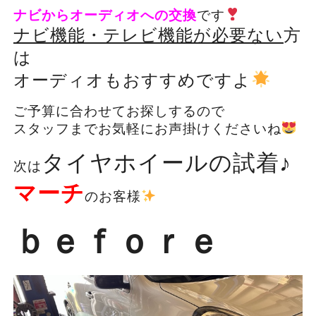
ナビからオーディオへの交換
です
ナビ機能・テレビ機能が必要ない
方
は
オーディオもおすすめですよ
ご予算に合わせてお探しするので
スタッフまでお気軽にお声掛けくださいね
タイヤホイールの試着♪
次は
マーチ
のお客様
ｂｅｆｏｒｅ