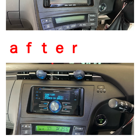
ａｆｔｅｒ