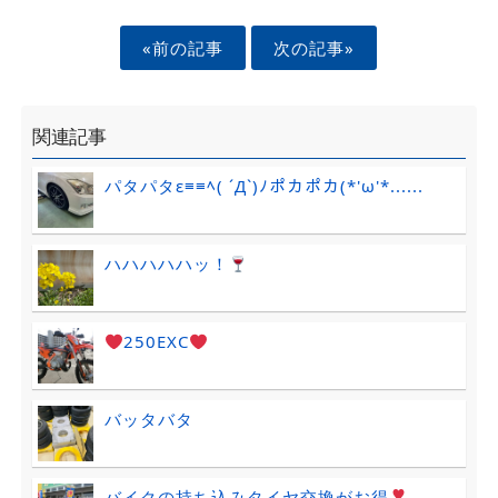
«前の記事
次の記事»
関連記事
パタパタε≡≡ﾍ( ´Д`)ﾉポカポカ(*'ω'*......
ハハハハハッ！
250EXC
バッタバタ
バイクの持ち込みタイヤ交換がお得