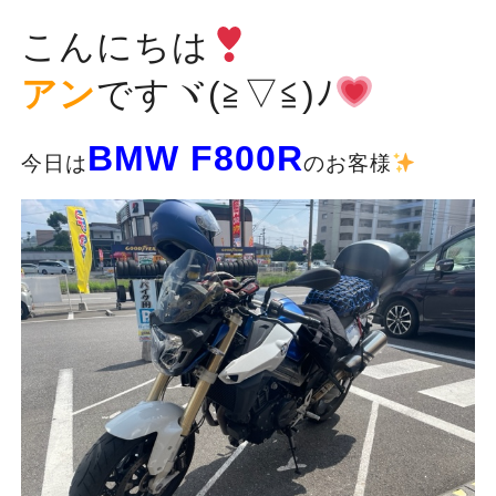
こんにちは
アン
ですヾ(≧▽≦)ﾉ
BMW F800R
今日は
のお客様