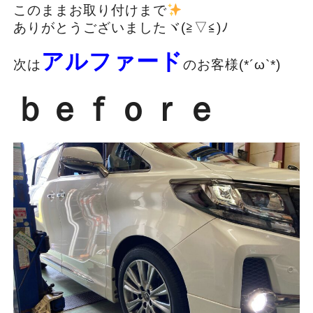
このままお取り付けまで
ありがとうございましたヾ(≧▽≦)ﾉ
アルファード
次は
のお客様(*´ω`*)
ｂｅｆｏｒｅ