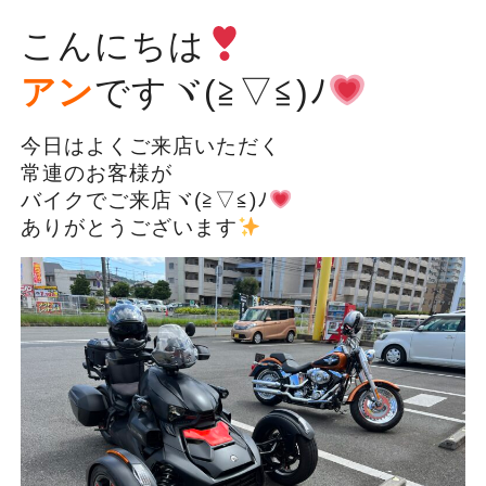
こんにちは
アン
ですヾ(≧▽≦)ﾉ
今日はよくご来店いただく
常連のお客様が
バイクでご来店ヾ(≧▽≦)ﾉ
ありがとうございます