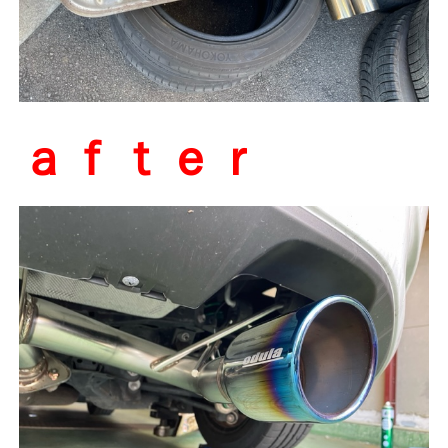
ａｆｔｅｒ