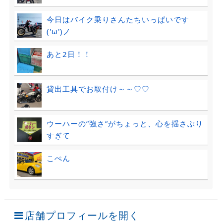
今日はバイク乗りさんたちいっぱいです
('ω')ノ
あと2日！！
貸出工具でお取付け～～♡♡
ウーハーの”強さ”がちょっと、心を揺さぶり
すぎて
こぺん
店舗プロフィールを開く