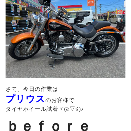
さて、今日の作業は
プリウス
のお客様で
タイヤホイール試着ヾ(≧▽≦)ﾉ
ｂｅｆｏｒｅ