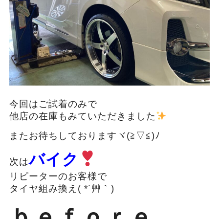
今回はご試着のみで
他店の在庫もみていただきました
またお待ちしておりますヾ(≧▽≦)ﾉ
バイク
次は
リピーターのお客様で
タイヤ組み換え( *´艸｀)
ｂｅｆｏｒｅ