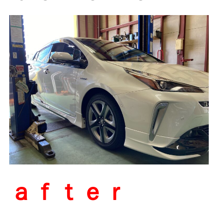
ａｆｔｅｒ