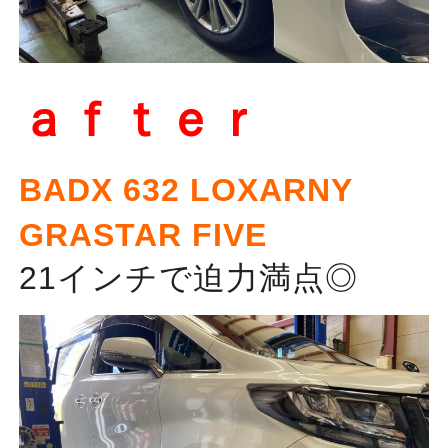
ａｆｔｅｒ
BADX 632 LOXARNY
GRASTAR FIVE
21インチで迫力満点◎