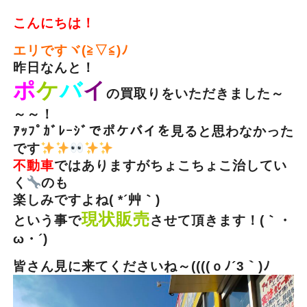
こんにちは！
エリですヾ(≧▽≦)ﾉ
昨日なんと！
ポ
ケ
バ
イ
の買取りをいただきました～
～～！
ｱｯﾌﾟｶﾞﾚｰｼﾞでポケバイを見ると思わなかった
です
不動車
ではありますがちょこちょこ治してい
く
のも
楽しみですよね( *´艸｀)
現状販売
という事で
させて頂きます！(｀・
ω・´)ゞ
皆さん見に来てくださいね～((((ｏﾉ´3｀)ﾉ