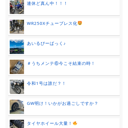
連休ど真ん中！！！
WR250Xチューブレス化
あいるびーばっく♪
＃うちメンテ⑥今こそ結束の時！
令和1号は誰だ？！
GW明け！いかがお過ごしですか？
タイヤホイール大量！