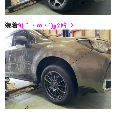
装着
٩(｀・ω・´)وｼｬｷｰﾝ