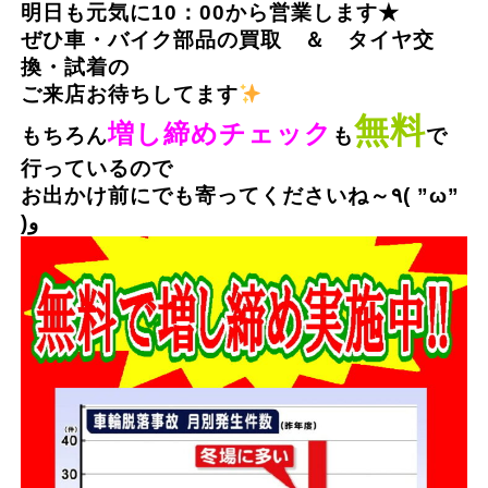
明日も元気に10：00から営業します★
ぜひ車・バイク部品の買取 ＆ タイヤ交
換・試着の
ご来店お待ちしてます
無料
増し締めチェック
もちろん
も
で
行っているので
お出かけ前にでも寄ってくださいね～٩( ”ω”
)و