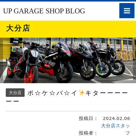
toggle
UP GARAGE SHOP BLOG
naviga
大分店
ポ☆ケ☆バ☆イ
キターーーー
大分店
ーー
投稿日：
2024.02.06
大分店スタッ
投稿者：
フ