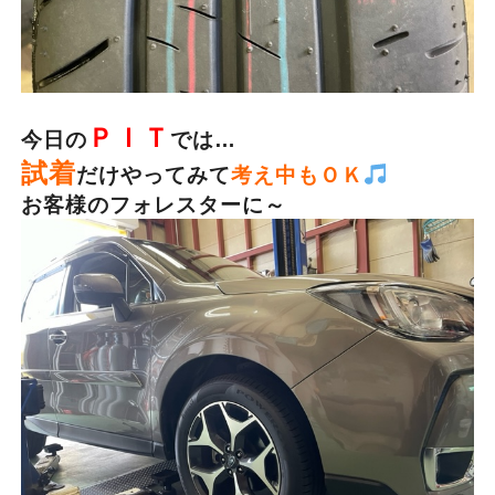
ＰＩＴ
今日の
では…
試着
だけやってみて
考え中もＯＫ
お客様のフォレスターに～