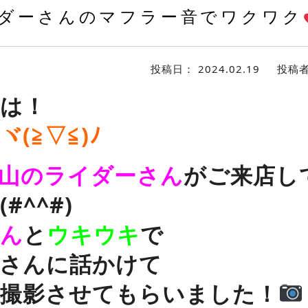
ダーさんのマフラー音でワクワク
投稿日：
2024.02.19
投稿
は！
(≧▽≦)ﾉ
山のライダーさん
がご来店し
#^^#)
ん
と
ウキウキ
で
さんに話かけて
撮影させてもらいました！