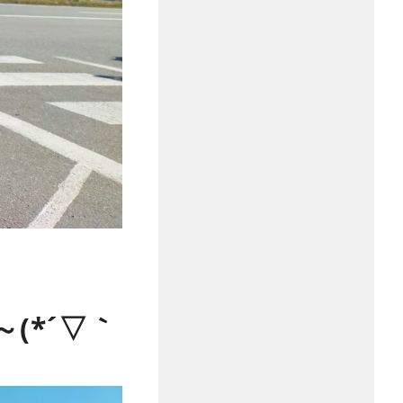
(*´▽｀