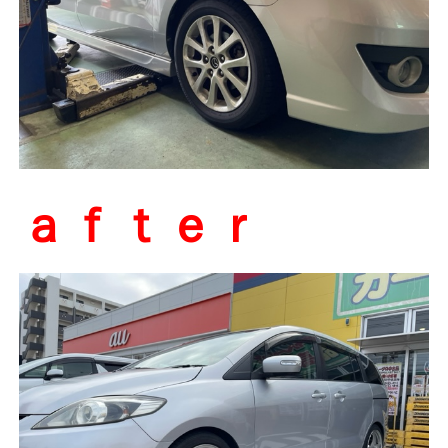
ａｆｔｅｒ