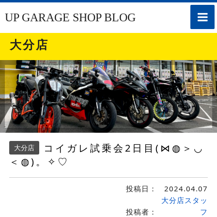
toggle
UP GARAGE SHOP BLOG
naviga
大分店
コイガレ試乗会2日目(⋈◍＞◡
大分店
＜◍)。✧♡
投稿日：
2024.04.07
大分店スタッ
投稿者：
フ