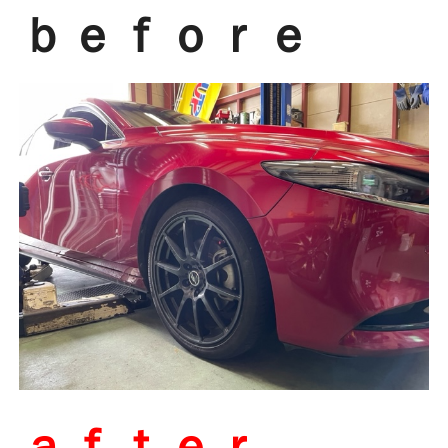
ｂｅｆｏｒｅ
ａｆｔｅｒ