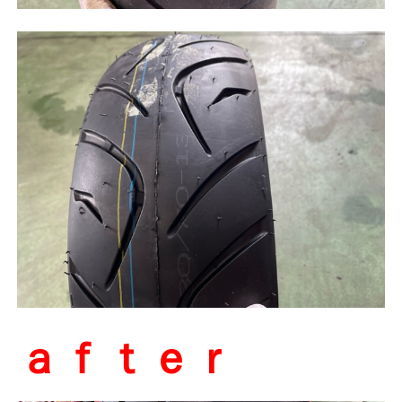
ａｆｔｅｒ