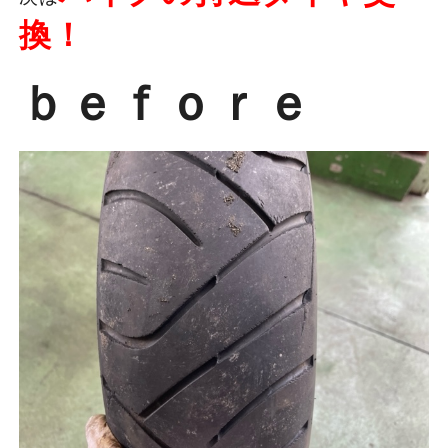
換！
ｂｅｆｏｒｅ