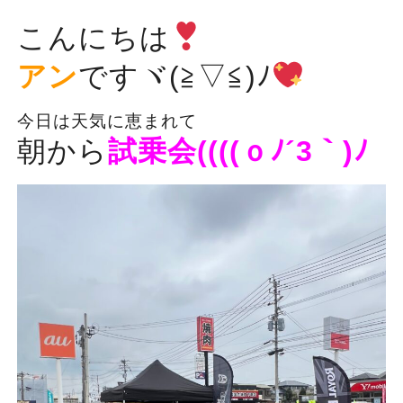
こんにちは
アン
ですヾ(≧▽≦)ﾉ
今日は天気に恵まれて
朝から
試乗会((((ｏﾉ´3｀)ﾉ