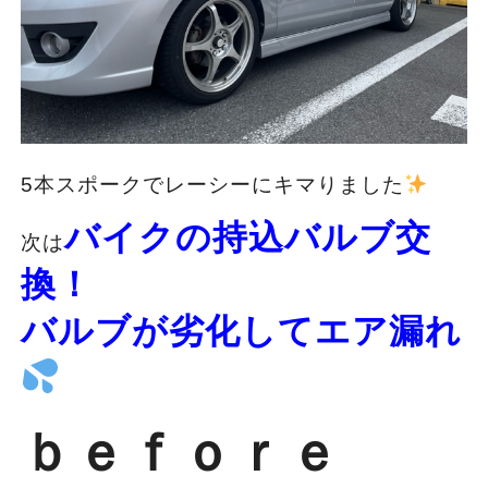
5本スポークでレーシーにキマりました
バイクの持込バルブ交
次は
換！
バルブが劣化してエア漏れ
ｂｅｆｏｒｅ