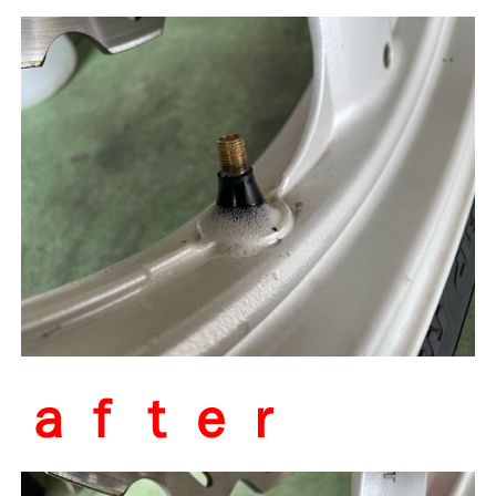
ａｆｔｅｒ