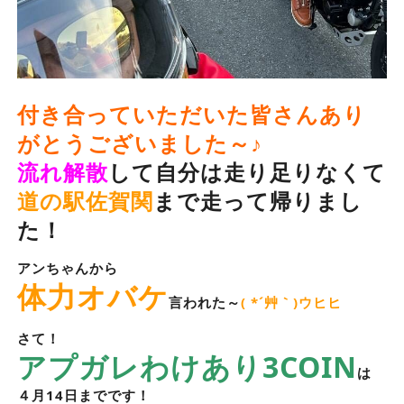
付き合っていただいた皆さんあり
がとうございました～♪
流れ解散
して自分は走り足りなくて
道の駅佐賀関
まで走って帰りまし
た！
アンちゃんから
体力オバケ
言われた～
( *´艸｀)ウヒヒ
さて！
アプガレわけあり3COIN
は
４月14日までです！