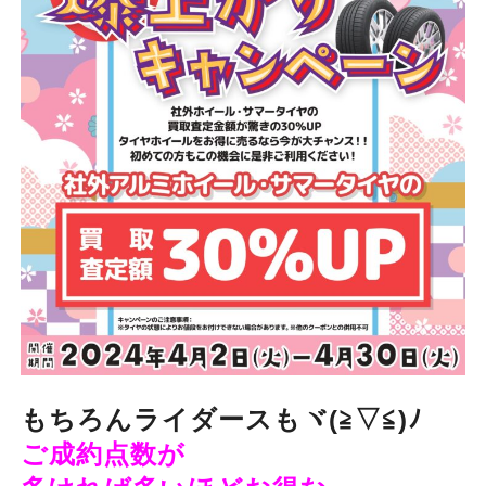
もちろんライダースもヾ(≧▽≦)ﾉ
ご成約点数が