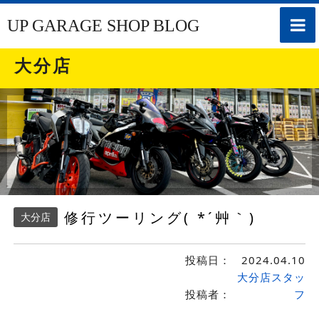
toggle
UP GARAGE SHOP BLOG
naviga
大分店
修行ツーリング( *´艸｀)
大分店
投稿日：
2024.04.10
大分店スタッ
投稿者：
フ