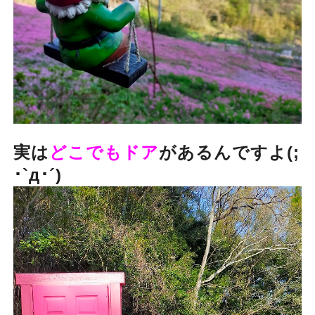
実は
どこでもドア
があるんですよ(;
･`д･´)