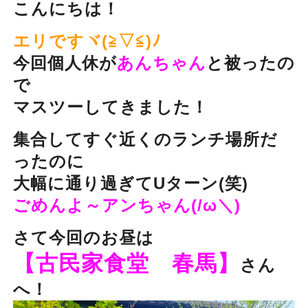
こんにちは！
エリですヾ(≧▽≦)ﾉ
今回個人休が
あんちゃん
と被ったの
で
マスツーしてきました！
集合してすぐ近くのランチ場所だ
ったのに
大幅に通り過ぎてUターン(笑)
ごめんよ～アンちゃん(/ω＼)
さて今回のお昼は
【古民家食堂 春馬】
さん
へ！