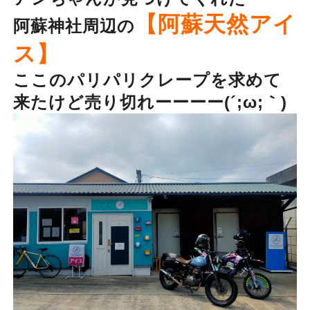
【阿蘇天然アイ
阿蘇神社周辺の
ス】
ここのパリパリクレープを求めて
来たけど売り切れーーーー(´;ω;｀)