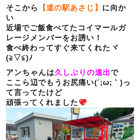
そこから
【道の駅あさじ】
に向か
い
近場でご飯食べてたコイマールガ
レージメンバーをお誘い！
食べ終わってすぐ来てくれたヾ
(≧▽≦)ﾉ
アンちゃんは
久しぶりの遠出
で
ここら辺でもうお尻痛い(´;ω;｀)っ
て言ってたけど
頑張ってくれました