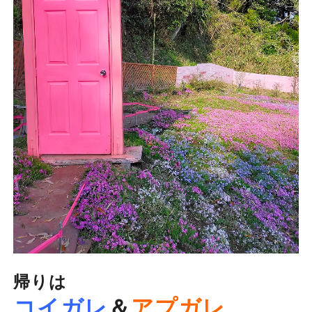
帰りは
コイガレ
＆
アプガレ